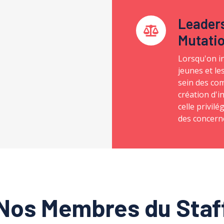
Leaders
Mutati
Lorsqu'on in
jeunes et le
sein des co
création d'
celle privil
des concern
Nos Membres du Staf