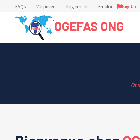
FAQs
Vie privée
Règlement
Emploi
English
OGEFAS ONG
Obs