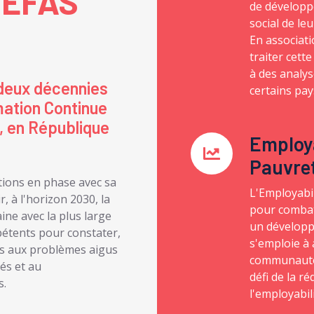
EFAS
de développ
social de le
En associat
traiter cett
à des analys
deux décennies
certains pay
mation Continue
, en République
Employa
Pauvre
ions en phase avec sa
L'Employabi
, à l'horizon 2030, la
pour combat
aine avec la plus large
un développ
pétents pour constater,
s'emploie à
es aux problèmes aigus
communautés
és et au
défi de la r
s.
l'employabil