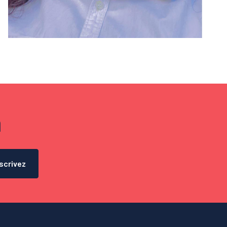
n
scrivez